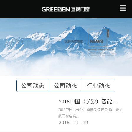
公司动态
公司动态
行业动态
行业资讯
媒体报道
官宣 | 全球
2018中国（长沙）智能制造峰会 暨亘爱系统门窗招商说明会
长沙经开区
2018，我们
知名门窗五
2018，我们
2018中国（长沙）智能制造峰会 暨亘爱系
统门窗招商...
2018
-
11
-
19
领导莅临我
2018城市乐
一起遇见冰
亘晟门窗入
金品牌索宾
一起遇见冰
喜讯｜亘晟