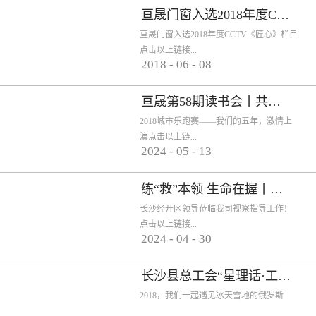
司视察指导
跑赛——我
亘晟快讯｜
天雪地的俄
选2018年度
专业、欢乐
天雪地的俄
门窗中标华
柯CEO到访
2018中国
说明会点击以上链接查看
亘晟门窗入选2018年度CCTV《匠心》栏目
亘晟门窗入选2018年度CCTV《匠心》栏目
们的五年，
董事长何海
所有的坚
工作！
的门窗知识
未来已来｜
CCTV《匠
罗斯
润置地铝合
（长沙）智
亘晟
罗斯
点击以上链接...
2018
-
06
-
08
持，终不被
英获评“创
激情上演
赛，你见过
亘爱系统门
心》栏目
金门窗集采
能制造峰会
辜负｜2018
新湘商”称
窗首届大型
吗？
暨亘爱系统
单位
查看
亘晟第58期读书会丨共读《运动改造大脑》，让身体和心灵都在路上
2018城市乐跑赛——我们的五年，激情上
首届中国质
号
招商会完美
门窗招商说
演点击以上链...
2024
-
05
-
13
量品牌先锋
收官
明会
论坛 亘晟门
接查看
练“救”本领 生命在握丨亘晟门窗开展“第一目击者培训”专题活动
长沙经开区领导莅临我司视察指导工作！
窗荣获三项
点击以上链接...
2024
-
04
-
30
大奖
查看
长沙县总工会“星理话·工友趣读会”活动走进亘晟门窗
2018，我们一起遇见冰天雪地的俄罗斯