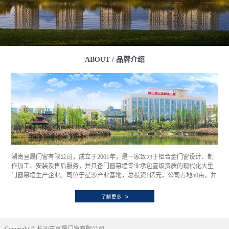
ABOUT / 品牌介绍
湖南亘晟门窗有限公司，成立于2001年，是一家致力于铝合金门窗设计、制
作加工、安装及售后服务，并具备门窗幕墙专业承包壹级资质的现代化大型
门窗幕墙生产企业。司位于星沙产业基地，总投资1亿元，公司占地50亩，并
拥有大跨度钢结构标准厂房13000㎡，具备年产100万㎡铝合金门窗幕墙的生
产能力。通过优质的产品、诚信的作风、创新的技术、严谨的质量管理和以
客户为向导的服务理念，已经和全国顶级房产企业，如万科、中海、融创、
华润、保利、世茂等诸多企业建立了长期的业务及战略合作关系，销售网络
遍布全国。公司自创立伊始便秉持“一门心思做好窗”的发展理念，潜心于提