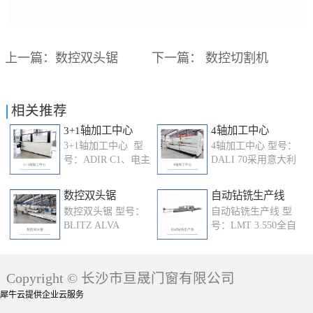
上一篇：
数控双头锯
下一篇：
数控切割机
相关推荐
3+1轴加工中心
4轴加工中心
3+1轴加工中心 型
4轴加工中心 型号：
号：ADIR C1、电主
DALI 70采用意大利
轴转速：
型材加工中心经典
1000/12000rpm,3kw2、
结构与德国型材数
数控双头锯
自动钻铣生产线
工作台气动翻转-90°
控技术结合我司专
数控双头锯 型号：
自动钻铣生产线 型
到0到+90°3、数显
业成果开发而成，
BLITZ ALVA
号：LMT 3.550全自
夾具位置，4个气动
通过CNC控制三轴
500A1、500mm碳钨
动钻铣、切割生产
夾具手动定位4、左
联运及二轴分别插
合金锯片，由气液
线代表了当今最先
侧控制电脑
补实现对铝合金、
阻尼缸推动2、三相
进的型材加工工
+FOMCAM软件5、
轻质合金、铁质及
Copyright © 长沙市亘晟门窗有限公司
电机，2.2Kw-
艺，随着互联网+概
ISO30刀柄，纯油微
PVC等型材的多面
2800rpm
念的运用极大提升
犀牛云提供企业云服务
滴润滑6、加工范
进行钻孔、攻丝...
400V/50Hz3、切割
效率，产品质量并